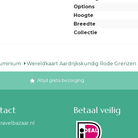
Options
Hoogte
Breedte
Collectie
luminium
Wereldkaart Aardrijkskundig Rode Grenzen
Altijd gratis bezorging
tact
Betaal veilig
ravelbazaar.nl