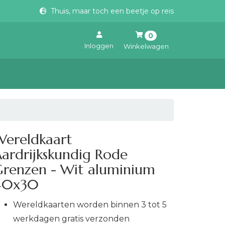
Thuis, maar toch een beetje op reis
0
Inloggen
Winkelwagen
Uw winkelwagen is leeg.
Vul hem met producten.
Wereldkaart
ardrijkskundig Rode
Grenzen - Wit aluminium
40x30
Wereldkaarten worden binnen 3 tot 5
werkdagen gratis verzonden