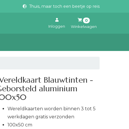
Thuis, maar toch een beetje op reis
0
Inloggen
Winkelwagen
Uw winkelwagen is leeg.
Vul hem met producten.
ereldkaart Blauwtinten -
Geborsteld aluminium
100x50
Wereldkaarten worden binnen 3 tot 5
werkdagen gratis verzonden
100x50 cm