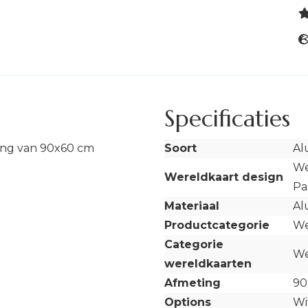
Specificaties
ing van 90x60 cm
Soort
Al
We
Wereldkaart design
Pa
Materiaal
Al
Productcategorie
We
Categorie
We
wereldkaarten
Afmeting
90
Options
Wi