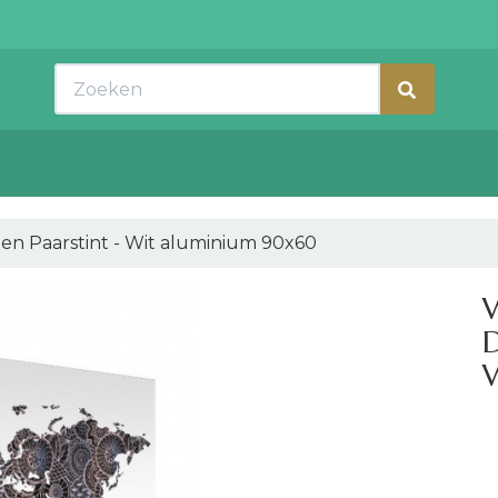
Zoeken
nen Paarstint - Wit aluminium 90x60
W
D