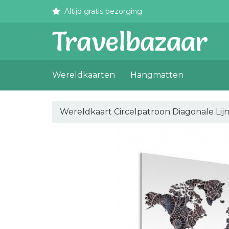
Altijd gratis bezorging
Wereldkaarten
Hangmatten
Wereldkaart Circelpatroon Diagonale Lij