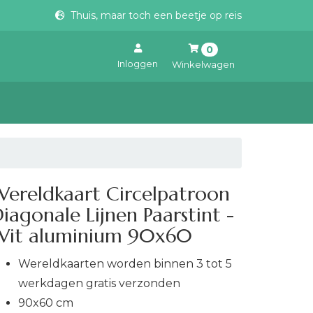
Thuis, maar toch een beetje op reis
0
Inloggen
Winkelwagen
Uw winkelwagen is leeg.
Vul hem met producten.
ereldkaart Circelpatroon
iagonale Lijnen Paarstint -
Wit aluminium 90x60
Wereldkaarten worden binnen 3 tot 5
werkdagen gratis verzonden
90x60 cm