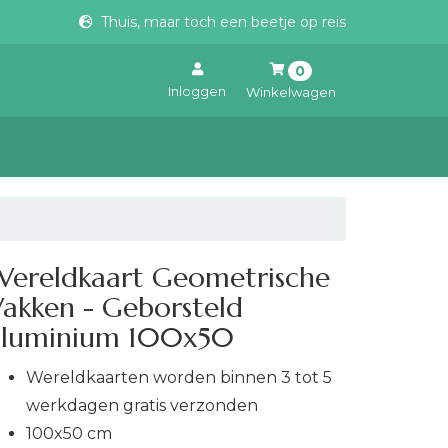
Thuis, maar toch een beetje op reis
0
Inloggen
Winkelwagen
Uw winkelwagen is leeg.
Vul hem met producten.
Wereldkaart Geometrische
akken - Geborsteld
aluminium 100x50
Wereldkaarten worden binnen 3 tot 5
werkdagen gratis verzonden
100x50 cm