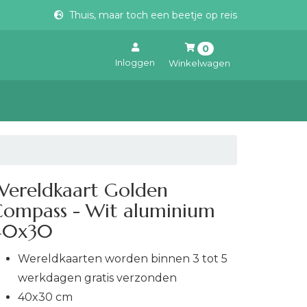
Thuis, maar toch een beetje op reis
0
Inloggen
Winkelwagen
Uw winkelwagen is leeg.
Vul hem met producten.
Wereldkaart Golden
Compass - Wit aluminium
40x30
Wereldkaarten worden binnen 3 tot 5
werkdagen gratis verzonden
40x30 cm