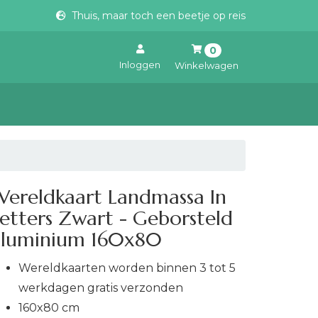
Thuis, maar toch een beetje op reis
0
Inloggen
Winkelwagen
Uw winkelwagen is leeg.
Vul hem met producten.
ereldkaart Landmassa In
etters Zwart - Geborsteld
aluminium 160x80
Wereldkaarten worden binnen 3 tot 5
werkdagen gratis verzonden
160x80 cm