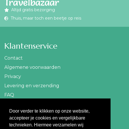
Altijd gratis bezorging
Thuis, maar toch een beetje op reis
Klantenservice
Contact
Algemene voorwaarden
Privacy
Levering en verzending
FAQ
Contact
Door verder te klikken op onze website,
accepteer je cookies en vergelijkbare
info@travelbazaar.nl
technieken. Hiermee verzamelen wij