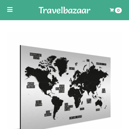
Toggle
0
navigation
ubmenu (Wereldkaarten)
Uw winkelwagen is leeg.
Vul hem met producten.