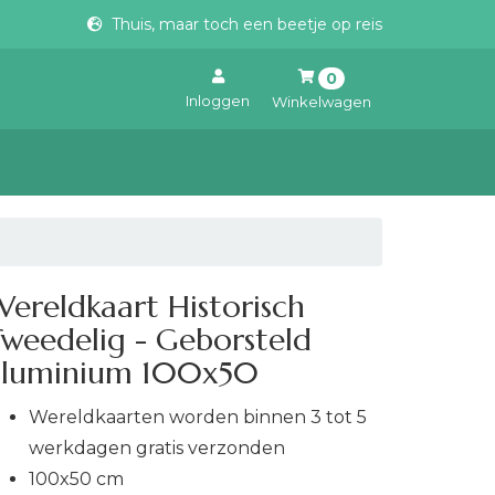
Thuis, maar toch een beetje op reis
0
Inloggen
Winkelwagen
Uw winkelwagen is leeg.
Vul hem met producten.
ereldkaart Historisch
weedelig - Geborsteld
aluminium 100x50
Wereldkaarten worden binnen 3 tot 5
werkdagen gratis verzonden
100x50 cm