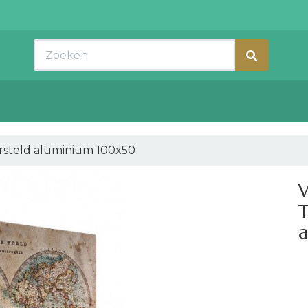
Zoeken
orsteld aluminium 100x50
W
T