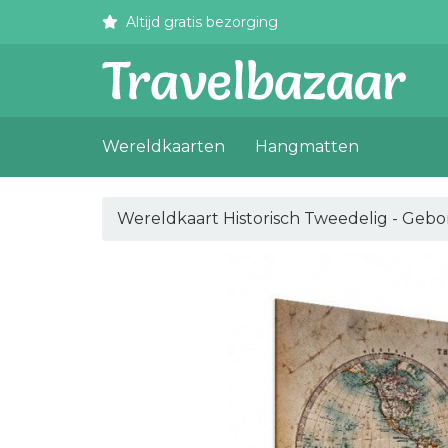
Altijd gratis bezorging
Wereldkaarten
Hangmatten
Wereldkaart Historisch Tweedelig - Geb