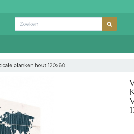
Zoeken
ticale planken hout 120x80
K
V