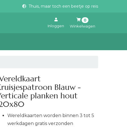
Thuis, maar toch een beetje op reis
0
Inloggen
Winkelwagen
Uw winkelwagen is leeg.
Vul hem met producten.
Wereldkaart
ruisjespatroon Blauw -
erticale planken hout
120x80
Wereldkaarten worden binnen 3 tot 5
werkdagen gratis verzonden