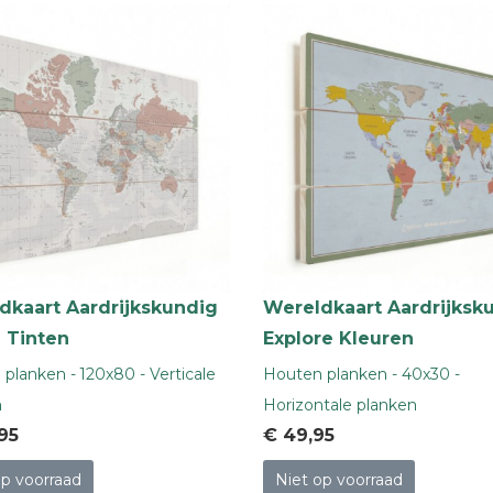
dkaart Aardrijkskundig
Wereldkaart Aardrijksk
e Tinten
Explore Kleuren
planken - 120x80 - Verticale
Houten planken - 40x30 -
n
Horizontale planken
,95
€ 49
,95
op voorraad
Niet op voorraad