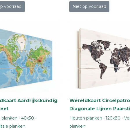
op voorraad
Niet op voorraad
dkaart Aardrijkskundig
Wereldkaart Circelpatr
neel
Diagonale Lijnen Paarst
planken - 40x30 -
Houten planken - 120x80 - Ver
tale planken
planken