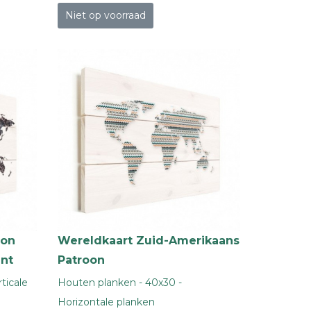
Niet op voorraad
oon
Wereldkaart Zuid-Amerikaans
int
Patroon
ticale
Houten planken - 40x30 -
Horizontale planken