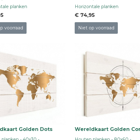
tale planken
Horizontale planken
95
€ 74
,95
op voorraad
Niet op voorraad
dkaart Golden Dots
Wereldkaart Golden C
planken - 40x30 -
Houten planken - 80x60 -