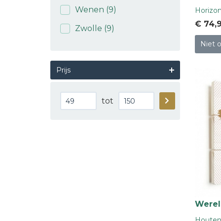
Wenen
(9)
Horizon
€ 74
,
Zwolle
(9)
Niet 
Prijs
Minimale
Maximale
tot
prijs
prijs
Werel
Houten 