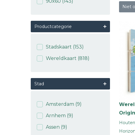
90x60
(143)
Niet 
Productcategorie
Stadskaart
(153)
Wereldkaart
(818)
Stad
Amsterdam
(9)
Werel
Origi
Arnhem
(9)
Houten 
Assen
(9)
Horizon