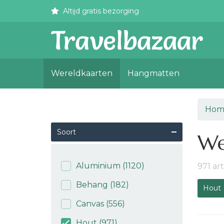
Altijd gratis bezorging
Wereldkaarten
Hangmatten
Hom
Soort
We
Aluminium
(1120)
971 ar
Behang
(182)
Hout
Canvas
(556)
Hout
(971)