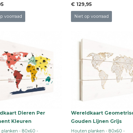
95
€ 129
,95
op voorraad
Niet op voorraad
dkaart Dieren Per
Wereldkaart Geometris
nent Kleuren
Gouden Lijnen Grijs
planken - 80x60 -
Houten planken - 80x60 -