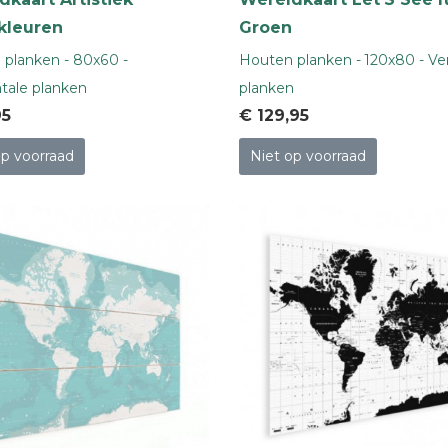
kleuren
Groen
planken - 80x60 -
Houten planken - 120x80 - Ver
tale planken
planken
95
€ 129
,95
op voorraad
Niet op voorraad