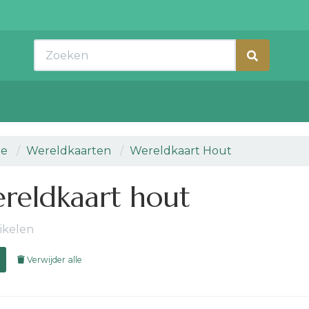
Zoeken
e
Wereldkaarten
Wereldkaart Hout
reldkaart hout
tikelen
Verwijder alle