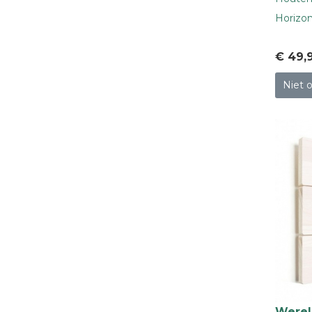
Horizon
€ 49
,
Niet 
Wereld