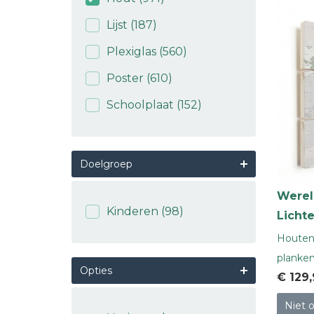
Lijst
(187)
Plexiglas
(560)
Poster
(610)
Schoolplaat
(152)
Doelgroep
Werel
Kinderen
(98)
Licht
Houten 
planke
Opties
€ 129
Niet 