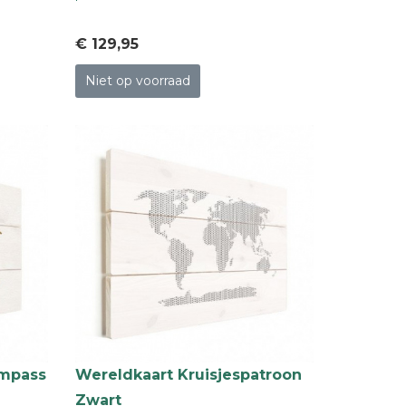
€ 129
,95
Niet op voorraad
ompass
Wereldkaart Kruisjespatroon
Zwart