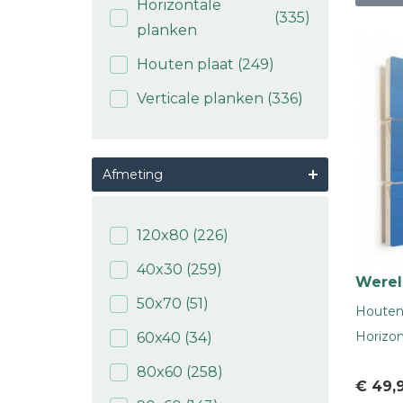
Horizontale
(335)
planken
Houten plaat
(249)
Verticale planken
(336)
Afmeting
120x80
(226)
40x30
(259)
Werel
50x70
(51)
Houten 
Horizon
60x40
(34)
80x60
(258)
€ 49
,