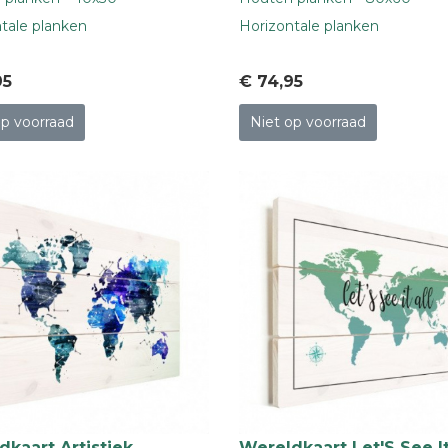
tale planken
Horizontale planken
95
€ 74
,95
op voorraad
Niet op voorraad
kaart Artistiek
Wereldkaart Let'S See It