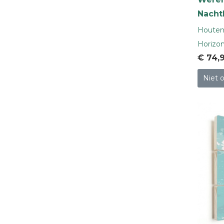
Nacht
Houten 
Horizon
€ 74
,
Niet 