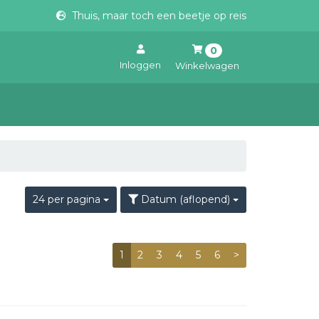
Thuis, maar toch een beetje op reis
0
Inloggen
Winkelwagen
Uw winkelwagen is leeg.
Vul hem met producten.
24 per pagina
Datum (aflopend)
1
2
3
4
5
6
>