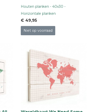
Houten planken - 40x30 -
Horizontale planken
€ 49
,95
Niet op voorraad
 All
Wereldkaart We Need Some