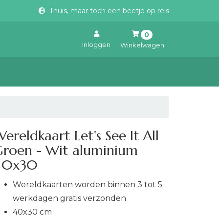
Thuis, maar toch een beetje op reis
0
Inloggen
Winkelwagen
Uw winkelwagen is leeg.
Vul hem met producten.
ereldkaart Let's See It All
Groen - Wit aluminium
40x30
Wereldkaarten worden binnen 3 tot 5
werkdagen gratis verzonden
40x30 cm