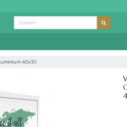
Zoeken
 aluminium 40x30
W