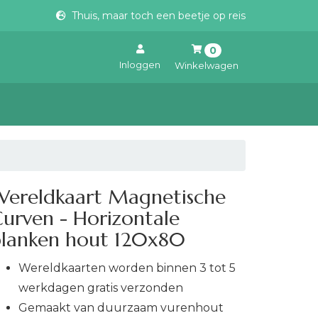
Thuis, maar toch een beetje op reis
0
Inloggen
Winkelwagen
Uw winkelwagen is leeg.
Vul hem met producten.
Wereldkaart Magnetische
urven - Horizontale
planken hout 120x80
Wereldkaarten worden binnen 3 tot 5
werkdagen gratis verzonden
Gemaakt van duurzaam vurenhout