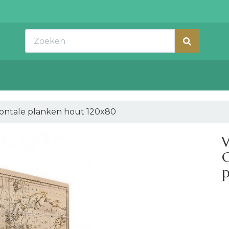
Zoeken
zontale planken hout 120x80
C