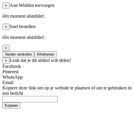
Aan Wishlist toevoegen
×
één moment alstublief.
Snel bestellen
×
één moment alstublief.
×
Verder winkelen
Afrekenen
Leuk dat je dit artikel wilt delen!
×
Facebook
Pinterest
WhatsApp
Email
Kopieer deze link om op je website te plaatsen of om te gebruiken in
een bericht
Kopieer
Wereldkaarten
Stadskaarten
Hangmatten