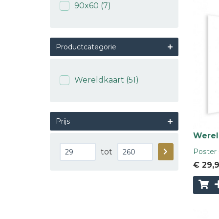
90x60
(7)
Productcategorie
Wereldkaart
(51)
Prijs
Wereld
Minimale
Maximale
tot
Poster 
prijs
prijs
€ 29
,