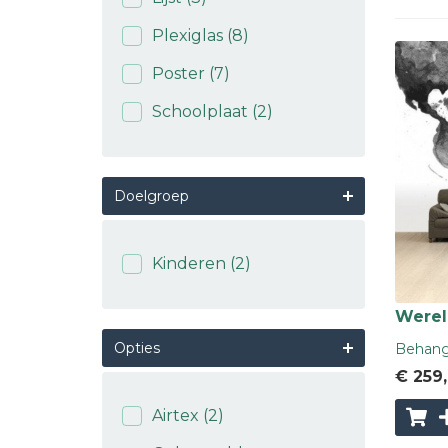
Plexiglas
(8)
Poster
(7)
Schoolplaat
(2)
Doelgroep
Kinderen
(2)
Wereld
Opties
Behang 
€ 259
Airtex
(2)