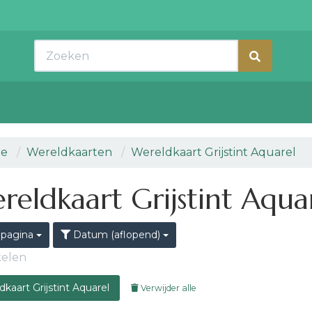
Zoeken
e
Wereldkaarten
Wereldkaart Grijstint Aquarel
reldkaart Grijstint Aqua
 pagina
Datum (aflopend)
ikelen
kaart Grijstint Aquarel
Verwijder alle