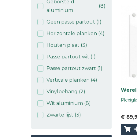
Geborsteld
(8)
aluminium
Geen passe partout
(1)
Horizontale planken
(4)
Houten plaat
(3)
Passe partout wit
(1)
Passe partout zwart
(1)
Verticale planken
(4)
Wereld
Vinylbehang
(2)
Plexigl
Wit aluminium
(8)
Zwarte lijst
(3)
€ 89
,