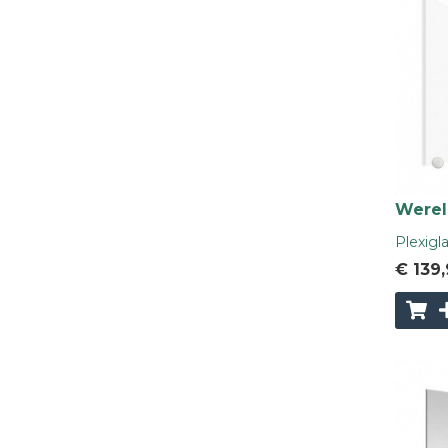
Wereld
Plexigl
€ 139