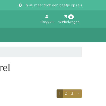
Thuis, maar toch een beetje op reis
0
Inloggen
Winkelwagen
Uw winkelwagen is leeg.
Vul hem met producten.
rel
1
2
3
>