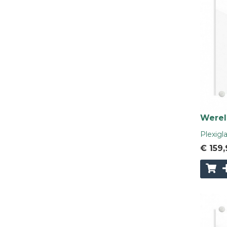
Wereld
Plexigl
€ 159
,