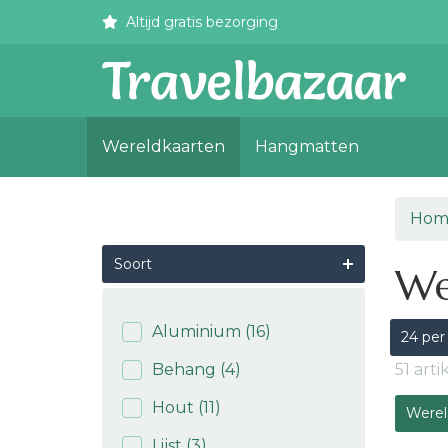
Altijd gratis bezorging
Wereldkaarten
Hangmatten
Hom
Soort
We
Aluminium
(16)
24 per
Behang
(4)
51 art
Hout
(11)
Wereld
Lijst
(3)