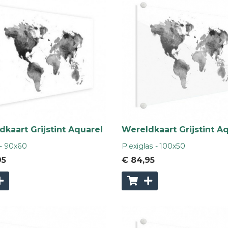
kaart Grijstint Aquarel
Wereldkaart Grijstint A
- 90x60
Plexiglas - 100x50
95
€ 84
,95