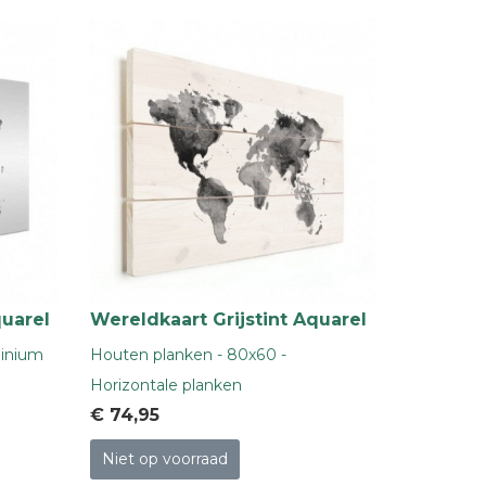
quarel
Wereldkaart Grijstint Aquarel
minium
Houten planken - 80x60 -
Horizontale planken
€ 74
,95
Niet op voorraad