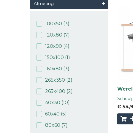
Afmeting
100x50
(3)
120x80
(7)
120x90
(4)
150x100
(1)
160x80
(3)
265x350
(2)
Wereld
265x400
(2)
Schoolp
40x30
(10)
€ 54
,
60x40
(5)
80x60
(7)