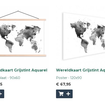
kaart Grijstint Aquarel
Wereldkaart Grijstint A
laat - 90x60
Poster - 120x90
95
€ 67
,95