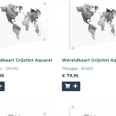
kaart Grijstint Aquarel
Wereldkaart Grijstint A
as - 120x90
Plexiglas - 80x60
95
€ 79
,95